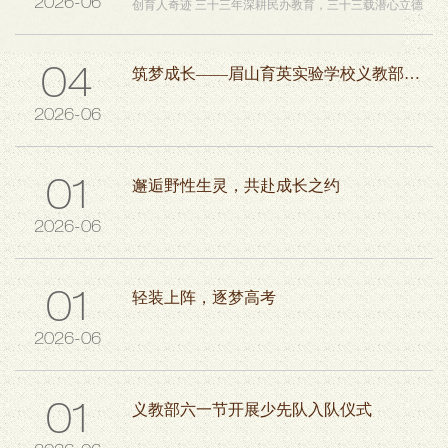
2026-06
创育人奇迹 三十三年深耕民办教育，三十三载潜心立德
树人。2026年高考成绩正式揭晓！本届学生入学基础薄
弱，生源质量整体偏低，起点远不及同类学校。面对巨
大压力，全体高三教师凝心聚力、因材施教
筑梦成长——眉山育英实验学校义教部素质教育成果展示圆满落幕
04
2026-06
邂逅野性生灵，共赴成长之约
01
2026-06
轻装上阵，逐梦高考
01
2026-06
义教部六一节开展少先队入队仪式
01